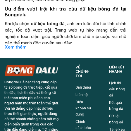
Ưu điểm vượt trội khi tra cứu dữ liệu bóng đá tại
Bongdalu
Khi lựa chọn
dữ liệu bóng đá
, anh em luôn đòi hỏi tính chính
xác, tốc độ vượt trội. Trang web tự hào mang đến trải
nghiệm toàn diện, giúp người chơi làm chủ mọi cuộc vui nhờ
các thế mạnh độc quyền sau đây:
Xem thêm
VỀ
LIÊN KẾT
CHÚNG
NHANH
TÔI
Bongdalu là nền tảng cung cấp
Lịch thi
Giới thiệu
tỷ số bóng đá trực tiếp, kết quả
đấu bóng
thi đấu, lịch thi đấu và thống kê
Liên hệ
đá
thể thao miễn phí dành cho
Điều
Kết quả
người hâm mộ trên toàn thế giới.
khoản sử
Với hệ thống cập nhật dữ liệu
bóng đá
theo thời gian thực, người dùng
dụng
Dữ liệu
có thể nhanh chóng nắm bắt mọi
Chính
bóng đá
diễn biến quan trọng của các
sách bảo
Tỷ lệ kèo
trận đấu đang diễn ra. Từ những